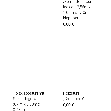
„Fermette“ braun
lackiert 2,55m x
1,02m x 1,10m,
klappbar
0,00
€
Holzklappstuhl mit
Holzstuhl
Sitzauflage weiß
„Crossback“
(0,4m x 0,38m x
0,00
€
0,77m)