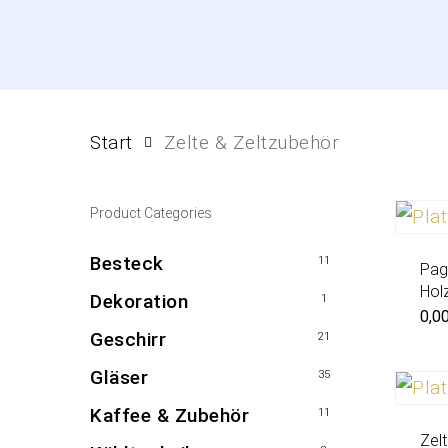
Start
Zelte & Zeltzubehör
Product Categories
Besteck
11
Pag
Hol
Dekoration
1
0,0
Geschirr
21
Gläser
35
Kaffee & Zubehör
11
Zel