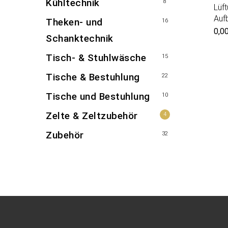
Kühltechnik
8
Lüf
Auf
Theken- und
16
0,0
Schanktechnik
Tisch- & Stuhlwäsche
15
Tische & Bestuhlung
22
Tische und Bestuhlung
10
Zelte & Zeltzubehör
4
Zubehör
32