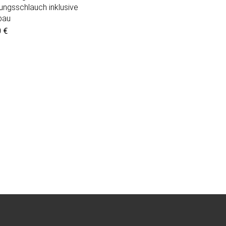
tungsschlauch inklusive
bau
0
€