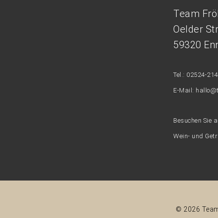
Team Frö
Oelder St
59320 Enn
Tel.: 02524-21
E-Mail: hallo@
Besuchen Sie 
Wein- und Get
© 2026 Team 