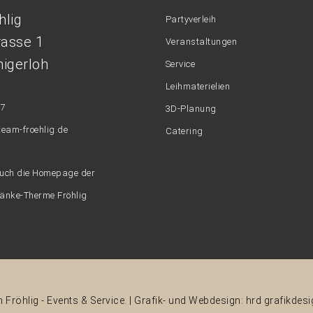
hlig
Partyverleih
rasse 1
Veranstaltungen
igerloh
Service
Leihmaterielien
47
3D-Planung
team-froehlig.de
Catering
auch die Homepage der
ränke-Therme Fröhlig
Fröhlig - Events & Service. | Grafik- und Webdesign:
hrd grafikdesi