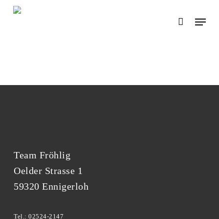
Skip
Menu
to
main
content
Team Fröhlig
Oelder Strasse 1
59320 Ennigerloh
Tel.: 02524-2147