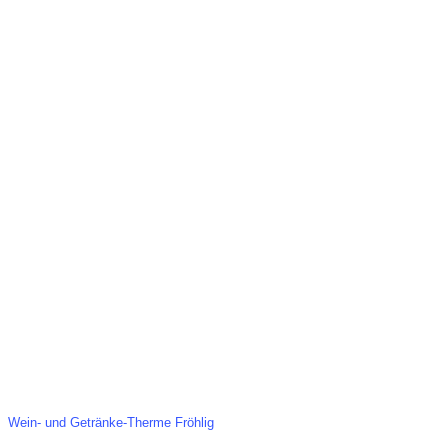
Team Fröhlig
Partyverleih
Oelder Strasse 1
Veranstaltungen
59320 Ennigerloh
Service
Tel.: 02524-2147
Leihmaterielien
E-Mail: hallo@team-froehlig.de
3D-Planung
Besuchen Sie auch die Homepage
Catering
der
Wein- und Getränke-Therme Fröhlig