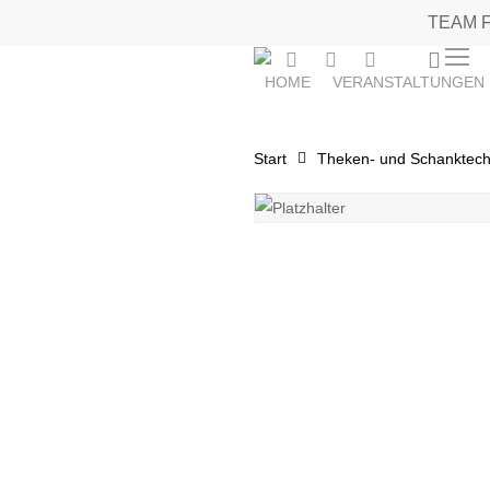
Skip
TEAM 
to
0
instagram
phone
email
Menu
main
HOME
VERANSTALTUNGEN
content
Start
Theken- und Schanktech