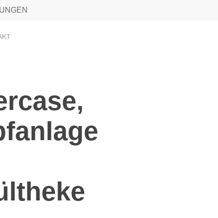
TUNGEN
AKT
ercase,
pfanlage
ültheke