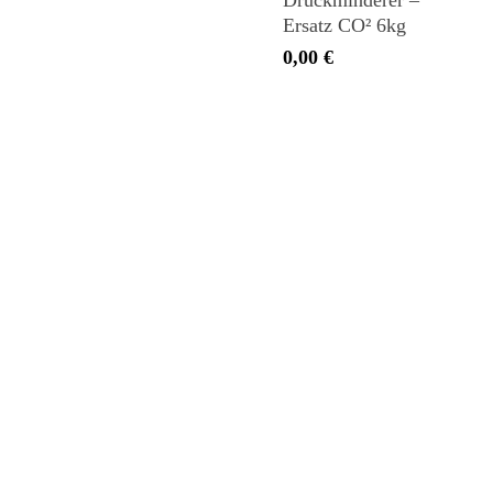
Druckminderer –
Ersatz CO² 6kg
0,00
€