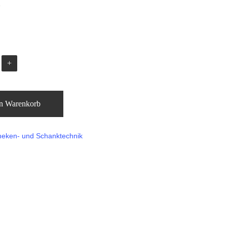
€
n Warenkorb
eken- und Schanktechnik