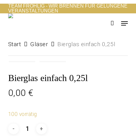
Skip
TEAM FRÖHLIG - WIR BRENNEN FÜR GELUNGENE
VERANSTALTUNGEN
to
Menu
main
content
Start
Gläser
Bierglas einfach 0,25l
Bierglas einfach 0,25l
0,00
€
100 vorrätig