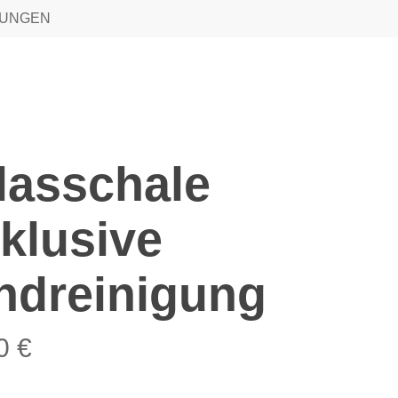
TUNGEN
lasschale
nklusive
ndreinigung
00
€