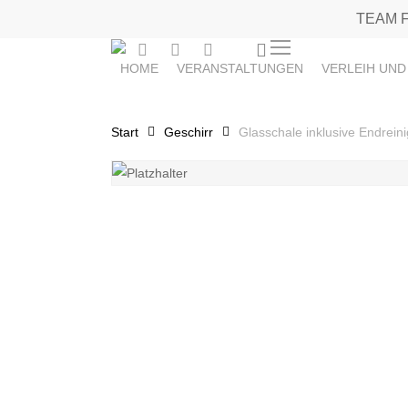
Skip
TEAM 
to
0
instagram
phone
email
Menu
main
HOME
VERANSTALTUNGEN
VERLEIH UND
content
Start
Geschirr
Glasschale inklusive Endrein