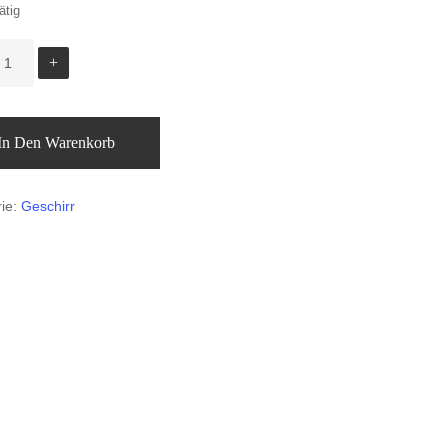
ätig
In Den Warenkorb
rie:
Geschirr