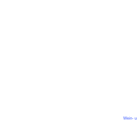
Team
Oeld
5932
Tel.: 0
E-Mail:
Besuch
Wein- u