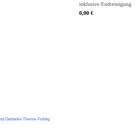
inklusive Endreinigung
0,00
€
 Fröhlig
Partyverleih
er Strasse 1
Veranstaltungen
0 Ennigerloh
Service
2524-2147
Leihmaterielien
 hallo@team-froehlig.de
3D-Planung
en Sie auch die Homepage der
Catering
nd Getränke-Therme Fröhlig