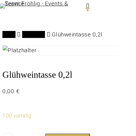
Menu
Skip
0
to
main
Start
Geschirr
Glühweintasse 0,2l
content
Glühweintasse 0,2l
0,00
€
100 vorrätig