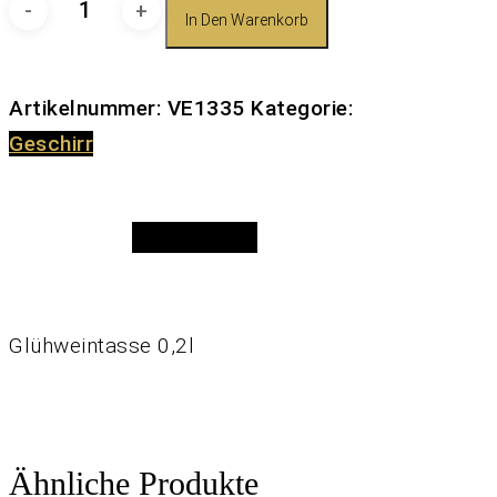
Glühweintasse
In Den Warenkorb
0,2l
Menge
Artikelnummer:
VE1335
Kategorie:
Geschirr
Beschreibung
Glühweintasse 0,2l
Ähnliche Produkte