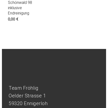
Schönwald 98
inklusive
Endreinigung
0,00
€
Team Fröhlig
Oelder Strasse 1
59320 Ennigerloh