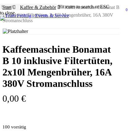
Skip
Hit enter to search or ESC
Start
Kaffee & Zubehör
Kaffeemaschine Bonamat B
to
0
Menu
to close
10 inklusive Filtertüten, 2x10l Mengenbrüher, 16A 380V
main
Close
Stromanschluss
content
Search
Kaffeemaschine Bonamat
B 10 inklusive Filtertüten,
2x10l Mengenbrüher, 16A
380V Stromanschluss
0,00
€
100 vorrätig