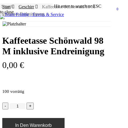
Skip
Hit enter to search or ESC
Start
Geschirr
Kaffeetasse Schönwald 98 M
to
0
Menu
to close
inklusive Endreinigung
main
Close
content
Search
Kaffeetasse Schönwald 98
M inklusive Endreinigung
0,00
€
100 vorrätig
In Den Warenkorb