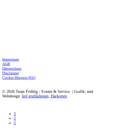
Veranstaltungen
Service
Leihmaterielien
3D-Planung
Catering
Legales
Impressum
AGB
Datenschutz
Disclaimer
Cookie-Hinweis (EU)
© 2026 Team Fröhlig - Events & Service. | Grafik- und
Webdesign:
hrd grafikdesign, Harkotten
instagram
phone
email