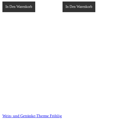
In Den Warenkorb
In Den Warenkorb
Team Fröhlig
Oelder Strasse 1
59320 Ennigerloh
Tel.: 02524-2147
E-Mail: hallo@team-froehlig.de
Besuchen Sie auch die Homepage der
Wein- und Getränke-Therme Fröhlig
Partyverleih