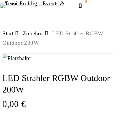
0
Menu
Skip
to
main
Start
Zubehör
LED Strahler RGBW
content
Outdoor 200W
LED Strahler RGBW Outdoor
200W
0,00
€