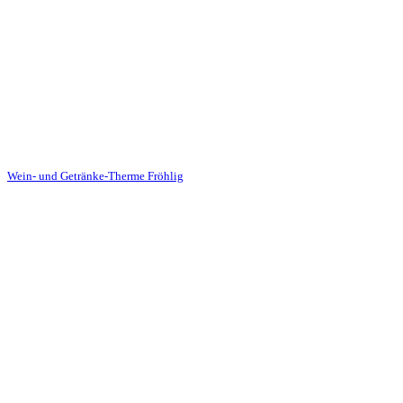
Oelder Strasse 1
59320 Ennigerloh
Tel.: 02524-2147
E-Mail: hallo@team-froehlig.de
Besuchen Sie auch die Homepage der
Wein- und Getränke-Therme Fröhlig
Partyverleih
Veranstaltungen
Service
Leihmaterielien
3D-Planung
Catering
Legales