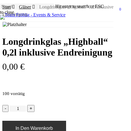
Skip
Hit enter to search or ESC
Start
Gläser
Longdrinkglas „Highball“ 0,2l inklusive
to
0
Menu
to close
Endreinigung
main
Close
content
Search
Longdrinkglas „Highball“
0,2l inklusive Endreinigung
0,00
€
100 vorrätig
In Den Warenkorb