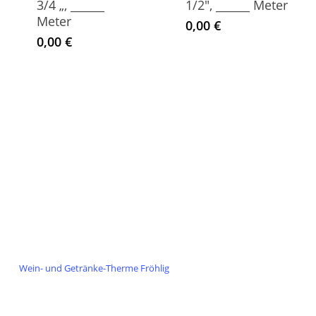
3/4 „, ______
1/2″, ______ Meter
Meter
0,00
€
0,00
€
Team Fröhlig
Oelder Strasse 1
59320 Ennigerloh
Tel.: 02524-2147
E-Mail: hallo@team-froehlig.de
Besuchen Sie auch die Homepage der
Wein- und Getränke-Therme Fröhlig
Partyverleih