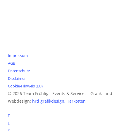
Veranstaltungen
Service
Leihmaterielien
3D-Planung
Catering
Legales
Impressum
AGB
Datenschutz
Disclaimer
Cookie-Hinweis (EU)
© 2026 Team Fröhlig - Events & Service. | Grafik- und
Webdesign:
hrd grafikdesign, Harkotten
instagram
phone
email