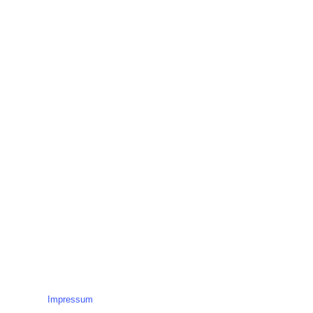
mhochzeit! Haus Geist ist ein
nce und des Barock. Es liegt nahe
Legales
Impressum