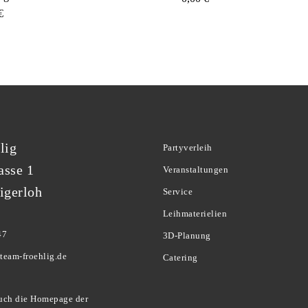
€
lig
Partyverleih
asse 1
Veranstaltungen
igerloh
Service
Leihmaterielien
47
3D-Planung
team-froehlig.de
Catering
uch die Homepage der