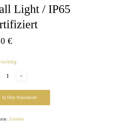
ll Light / IP65
rtifiziert
00
€
vorrätig
In Den Warenkorb
orie:
Zubehör