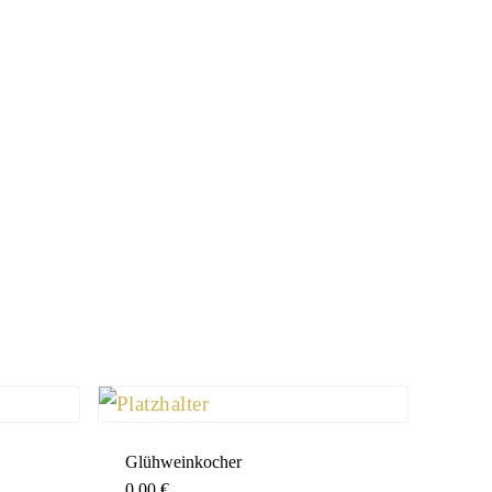
Glühweinkocher
0,00
€