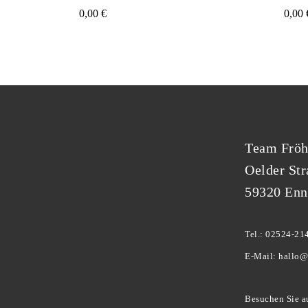
0,00
€
0,00
Team Fröh
Oelder Str
59320 Enn
Tel.: 02524-21
E-Mail: hallo@
Besuchen Sie a