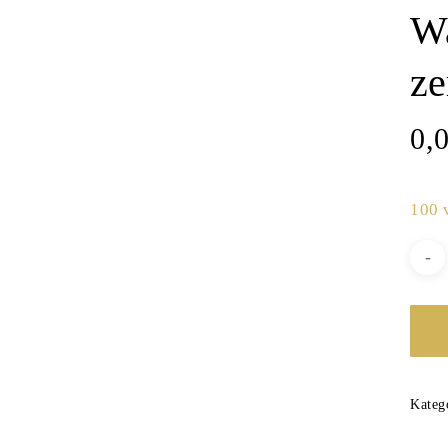
Wa
ze
0,
100 
Kateg