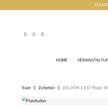
Skip
TEAM 
to
main
content
Instagram
Phone
Email
HOME
VERANSTALTU
Start
Zubehör
40x20W LED Wash Wall 