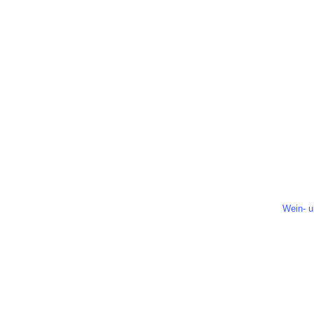
Team
Oeld
5932
Tel.: 0
E-Mail:
Besuch
Wein- u