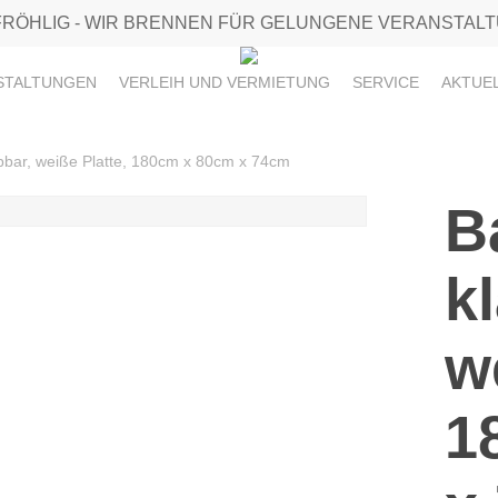
FRÖHLIG - WIR BRENNEN FÜR GELUNGENE VERANSTAL
STALTUNGEN
VERLEIH UND VERMIETUNG
SERVICE
AKTUE
ppbar, weiße Platte, 180cm x 80cm x 74cm
B
k
w
1