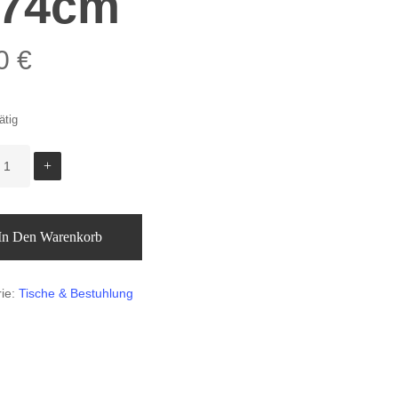
 74cm
00
€
ätig
In Den Warenkorb
rie:
Tische & Bestuhlung