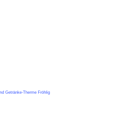
 Fröhlig
Partyverleih
er Strasse 1
Veranstaltungen
0 Ennigerloh
Service
2524-2147
Leihmaterielien
 hallo@team-froehlig.de
3D-Planung
en Sie auch die Homepage der
Catering
nd Getränke-Therme Fröhlig