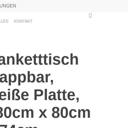
TUNGEN
0
LLES
KONTAKT
anketttisch
lappbar,
eiße Platte,
80cm x 80cm