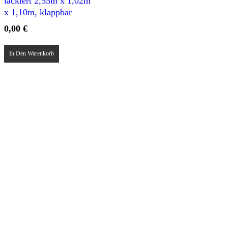
lackiert 2,55m x 1,02m
x 1,10m, klappbar
0,00
€
In Den Warenkorb
Team Fröhlig
Oelder Strasse 1
59320 Ennigerloh
Tel.: 02524-2147
E-Mail: hallo@team-froehlig.de