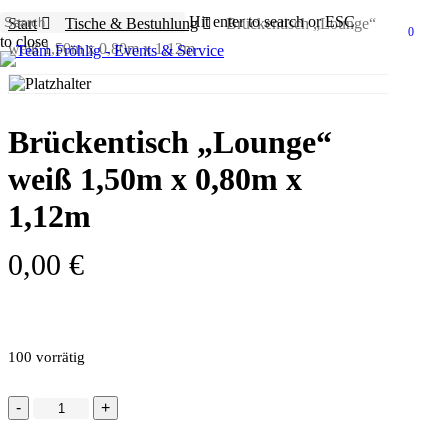
Skip
Hit enter to search or ESC
Start
Tische & Bestuhlung
Brückentisch „Lounge“
to
0
Menu
to close
weiß 1,50m x 0,80m x 1,12m
main
Close
content
Search
Brückentisch „Lounge“
weiß 1,50m x 0,80m x
1,12m
0,00
€
100 vorrätig