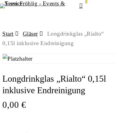
0
Menu
Skip
to
main
Start
Gläser
Longdrinkglas „Rialto“
content
0,15l inklusive Endreinigung
Longdrinkglas „Rialto“ 0,15l
inklusive Endreinigung
0,00
€