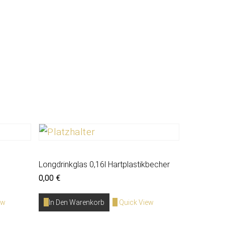
Longdrinkglas 0,16l Hartplastikbecher
0,00
€
ew
In Den Warenkorb
Quick View