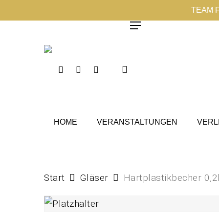
Skip
TEAM 
to
Menu
main
content
Instagram
Phone
Email
HOME
VERANSTALTUNGEN
VERL
Start
Gläser
Hartplastikbecher 0,2