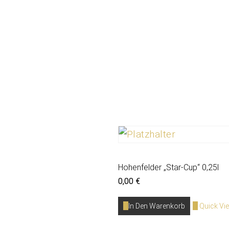
Hohenfelder „Star-Cup“ 0,25l
0,00
€
In Den Warenkorb
Quick Vi