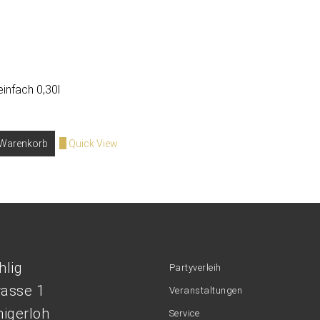
einfach 0,30l
 Warenkorb
Quick View
hlig
Partyverleih
rasse 1
Veranstaltungen
igerloh
Service