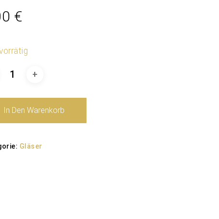
00
€
vorrätig
In Den Warenkorb
gorie:
Gläser