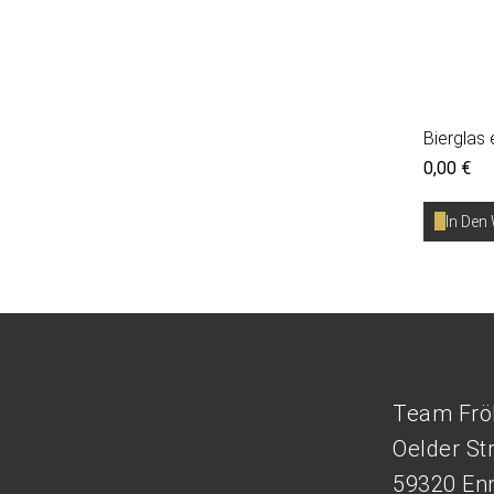
Bierglas 
0,00
€
In Den
Team Frö
Oelder St
59320 Enn