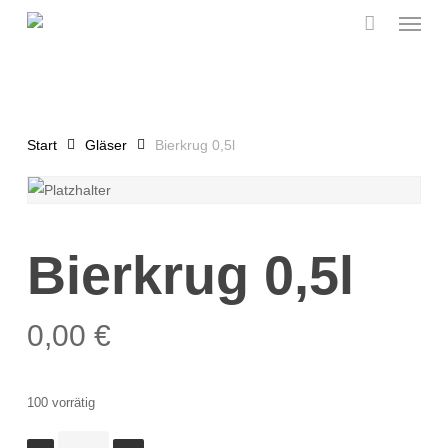
Menu
Skip
to
main
content
Start
Gläser
Bierkrug 0,5l
Bierkrug 0,5l
0,00
€
100 vorrätig