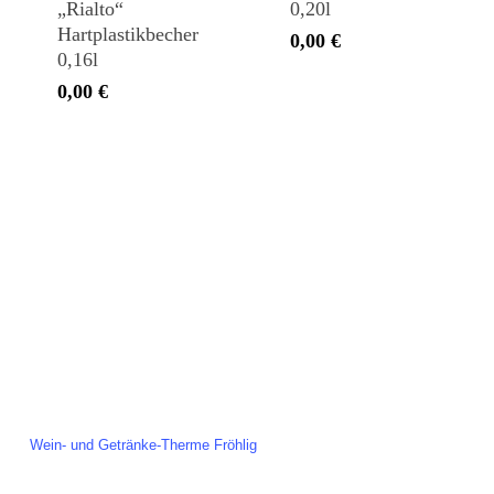
„Rialto“
0,20l
Hartplastikbecher
0,00
€
0,16l
0,00
€
Team Fröhlig
Oelder Strasse 1
59320 Ennigerloh
Tel.: 02524-2147
E-Mail: hallo@team-froehlig.de
Besuchen Sie auch die Homepage der
Wein- und Getränke-Therme Fröhlig