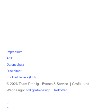
Partyverleih
Veranstaltungen
Service
Leihmaterielien
3D-Planung
Catering
Legales
Impressum
AGB
Datenschutz
Disclaimer
Cookie-Hinweis (EU)
© 2026 Team Fröhlig - Events & Service. | Grafik- und
Webdesign:
hrd grafikdesign, Harkotten
instagram
phone