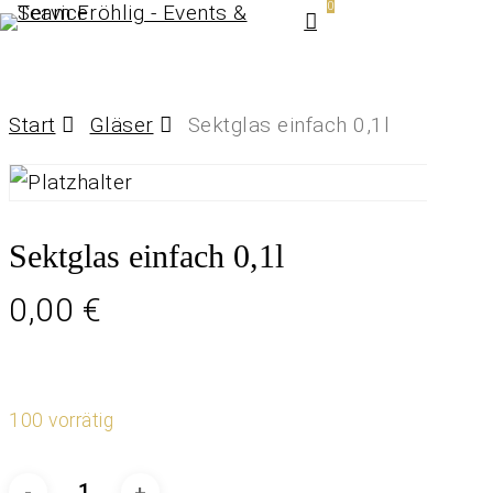
0
Menu
Skip
to
main
Start
Gläser
Sektglas einfach 0,1l
content
Sektglas einfach 0,1l
0,00
€
100 vorrätig