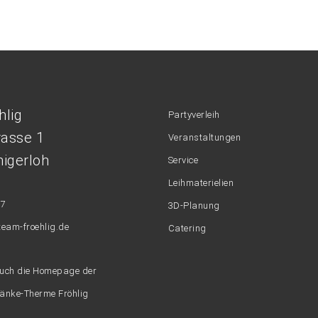
hlig
Partyverleih
rasse 1
Veranstaltungen
igerloh
Service
Leihmaterielien
47
3D-Planung
team-froehlig.de
Catering
auch die Homepage der
ränke-Therme Fröhlig