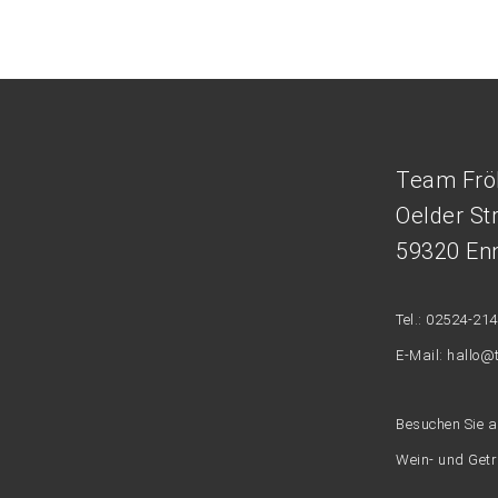
Team Frö
Oelder St
59320 Enn
Tel.: 02524-21
E-Mail: hallo@
Besuchen Sie 
Wein- und Get