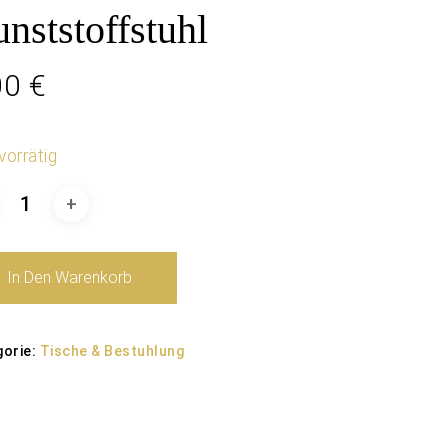
nststoffstuhl
00
€
vorrätig
In Den Warenkorb
gorie:
Tische & Bestuhlung