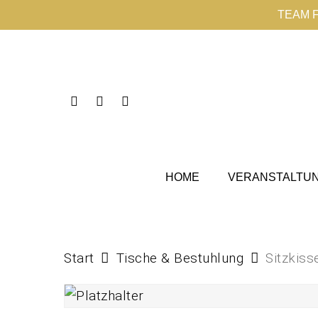
Skip
TEAM 
to
main
content
Instagram
Phone
Email
HOME
VERANSTALTU
Start
Tische & Bestuhlung
Sitzkiss