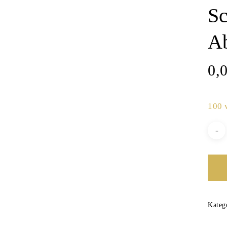
Sc
A
0,
100 
Kateg