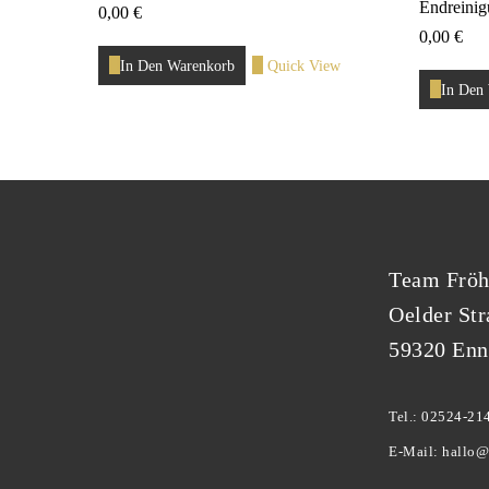
Endreini
0,00
€
0,00
€
In Den Warenkorb
Quick View
In Den
Team Fröh
Oelder Str
59320 Enn
Tel.: 02524-21
E-Mail: hallo@