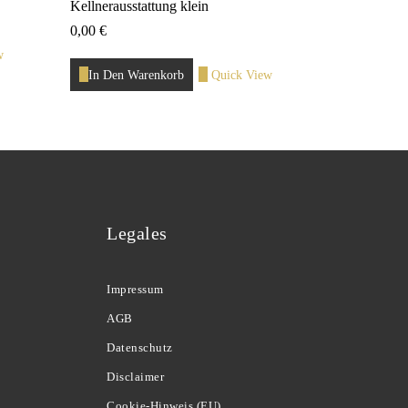
Kellnerausstattung klein
0,00
€
w
In Den Warenkorb
Quick View
Legales
Impressum
AGB
Datenschutz
Disclaimer
Cookie-Hinweis (EU)