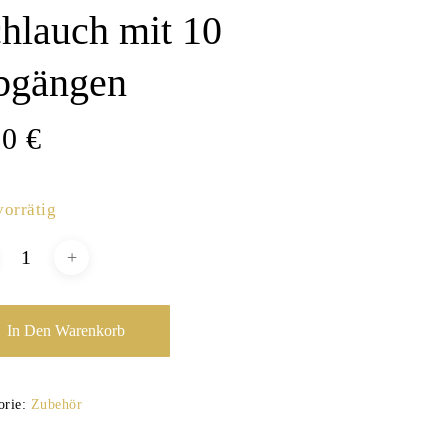
hlauch mit 10
bgängen
00
€
vorrätig
In Den Warenkorb
orie:
Zubehör