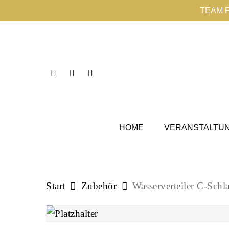
Skip
TEAM 
to
main
content
Instagram
Phone
Email
HOME
VERANSTALTU
Start
Zubehör
Wasserverteiler C-Sch