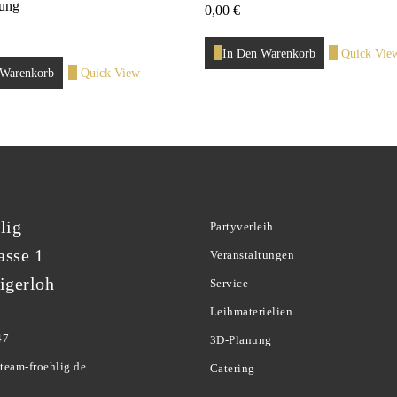
gung
0,00
€
In Den Warenkorb
Quick Vie
 Warenkorb
Quick View
lig
Partyverleih
asse 1
Veranstaltungen
igerloh
Service
Leihmaterielien
47
3D-Planung
team-froehlig.de
Catering