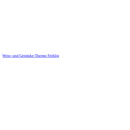
Oelder Strasse 1
59320 Ennigerloh
Tel.: 02524-2147
E-Mail: hallo@team-froehlig.de
Besuchen Sie auch die Homepage der
Wein- und Getränke-Therme Fröhlig
Partyverleih
Veranstaltungen
Service
Leihmaterielien
3D-Planung
Catering
Legales