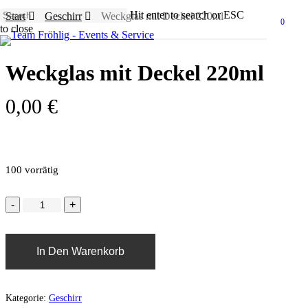
Skip
Hit enter to search or ESC
Start
Geschirr
Weckglas mit Deckel 220ml
to
0
Menu
to close
main
Close
content
Search
Weckglas mit Deckel 220ml
0,00
€
100 vorrätig
In Den Warenkorb
Kategorie:
Geschirr