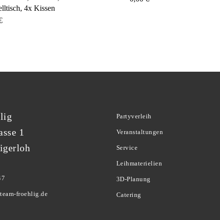
elltisch, 4x Kissen
€
lig
Partyverleih
asse 1
Veranstaltungen
igerloh
Service
Leihmaterielien
47
3D-Planung
team-froehlig.de
Catering