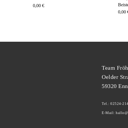
Beist
0,00
€
0,00
Team Fröh
Oelder Str
59320 Enn
Tel.: 02524-21
E-Mail: hallo@