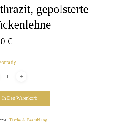
thrazit, gepolsterte
ückenlehne
00
€
vorrätig
In Den Warenkorb
orie:
Tische & Bestuhlung