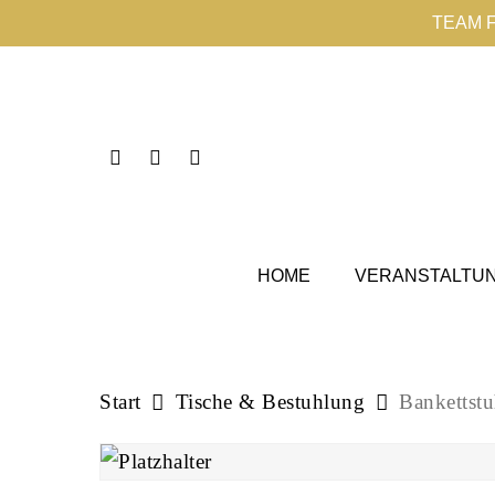
Skip
TEAM 
to
main
content
Instagram
Phone
Email
HOME
VERANSTALTU
Start
Tische & Bestuhlung
Bankettstu