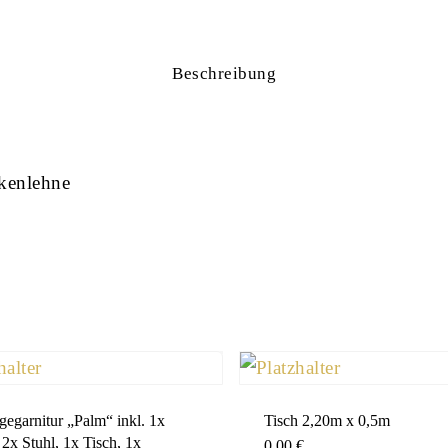
Beschreibung
ckenlehne
egarnitur „Palm“ inkl. 1x
Tisch 2,20m x 0,5m
 2x Stuhl, 1x Tisch, 1x
0,00
€