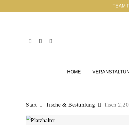
Skip
TEAM 
to
main
content
Instagram
Phone
Email
HOME
VERANSTALTU
Start
Tische & Bestuhlung
Tisch 2,2