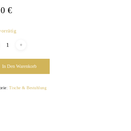
00
€
vorrätig
In Den Warenkorb
orie:
Tische & Bestuhlung