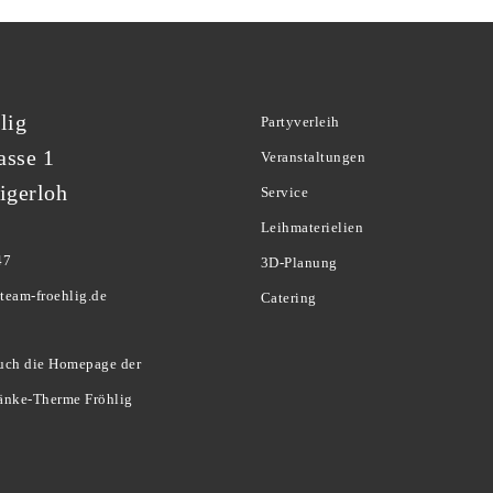
lig
Partyverleih
asse 1
Veranstaltungen
igerloh
Service
Leihmaterielien
47
3D-Planung
team-froehlig.de
Catering
uch die Homepage der
änke-Therme Fröhlig